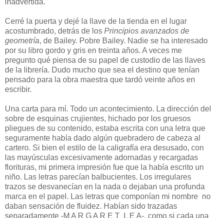
inadvertida.
Cerré la puerta y dejé la llave de la tienda en el lugar
acostumbrado, detrás de los
Principios avanzados de
geometría
, de Bailey. Pobre Bailey. Nadie se ha interesado
por su libro gordo y gris en treinta años. A veces me
pregunto qué piensa de su papel de custodio de las llaves
de la librería. Dudo mucho que sea el destino que tenían
pensado para la obra maestra que tardó veinte años en
escribir.
Una carta para mí. Todo un acontecimiento. La dirección del
sobre de esquinas crujientes, hichado por los gruesos
pliegues de su contenido, estaba escrita con una letra que
seguramente había dado algún quebradero de cabeza al
cartero. Si bien el estilo de la caligrafía era desusado, con
las mayúsculas excesivamente adornadas y recargadas
florituras, mi primera impresión fue que la había escrito un
niño. Las letras parecían balbucientes. Los irregulares
trazos se desvanecían en la nada o dejaban una profunda
marca en el papel. Las letras que componían mi nombre no
daban sensación de fluidez. Habían sido trazadas
separadamente -M A R G A R E T L E A-, como si cada una